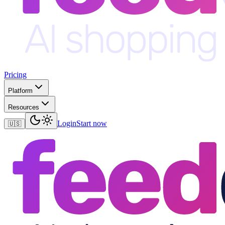
Pricing
Platform
Resources
Login
Start now
🇺🇸