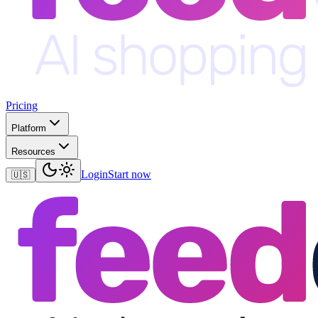
Pricing
Platform
Resources
Login
Start now
🇺🇸