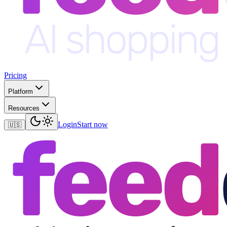
Pricing
Platform
Resources
Login
Start now
🇺🇸